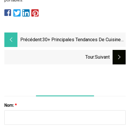
Précédent:
30+ Principales Tendances De Cuisine
2023 : Idées De Couleurs, De Comptoirs
Et De Carrelage
Tour
:suivant
Nom:
*