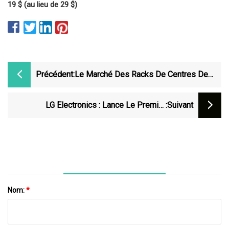
19 $ (au lieu de 29 $)
Précédent:
Le Marché Des Racks De Centres De
Données Affichera Une Croissance
Remarquable De 39,10 Milliards De
LG Electronics : Lance Le Premier
:suivant
Dollars
Téléviseur OLED Sans Fil Au Monde
Nom:
*