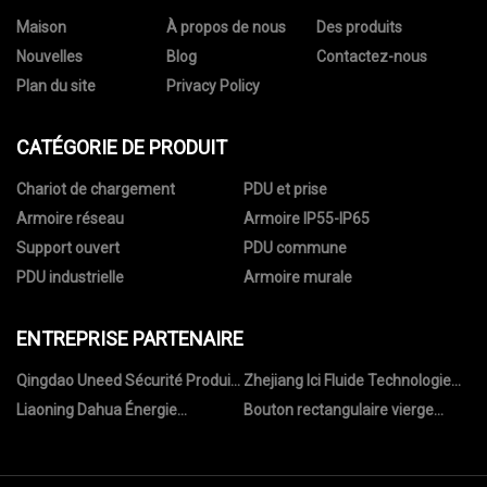
Maison
À propos de nous
Des produits
Nouvelles
Blog
Contactez-nous
Plan du site
Privacy Policy
CATÉGORIE DE PRODUIT
Chariot de chargement
PDU et prise
Armoire réseau
Armoire IP55-IP65
Support ouvert
PDU commune
PDU industrielle
Armoire murale
ENTREPRISE PARTENAIRE
Qingdao Uneed Sécurité Produits
Zhejiang Ici Fluide Technologie
Cie, Ltée
Cie, Ltd.
Liaoning Dahua Énergie
Bouton rectangulaire vierge
Technologie Co., Ltd.
chinois