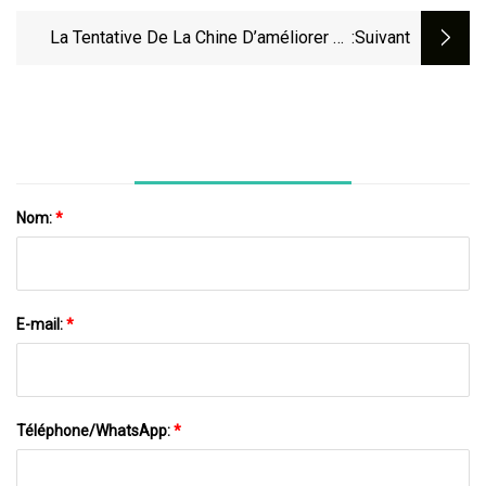
Domiciliaire Les Plus Intelligents À
Moins De 35 $ Sur Amazon
La Tentative De La Chine D’améliorer La
:suivant
Production Alimentaire ? Tours Géantes De
Cochons.
Nom:
*
E-mail:
*
Téléphone/WhatsApp:
*